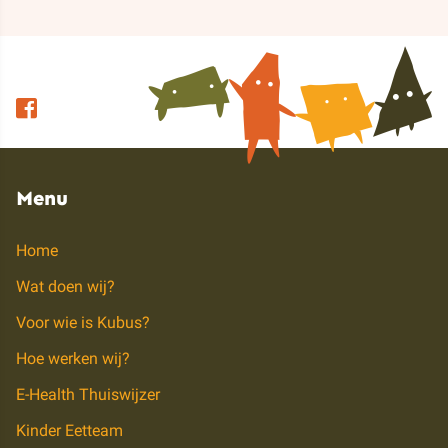
Menu
Home
Wat doen wij?
Voor wie is Kubus?
Hoe werken wij?
E-Health Thuiswijzer
Kinder Eetteam