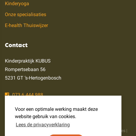
Kinderyoga
Onze specialisaties
E-health Thuiswijzer
Contact
Kinderpraktijk KUBUS
Rompertsebaan 56
5231 GT ‘s-Hertogenbosch
073 6 444 988
info@kinderpraktijkkubus.nl
Voor een optimale werking maakt deze
website gebruik van cookies.
Lees de privacyverklaring
© kinderpraktijkkubus.nl | Alle rechten voorbehouden |
Cookies
|